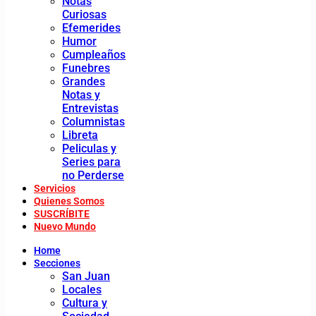
Notas
Curiosas
Efemerides
Humor
Cumpleaños
Funebres
Grandes
Notas y
Entrevistas
Columnistas
Libreta
Peliculas y
Series para
no Perderse
Servicios
Quienes Somos
SUSCRÍBITE
Nuevo Mundo
Home
Secciones
San Juan
Locales
Cultura y