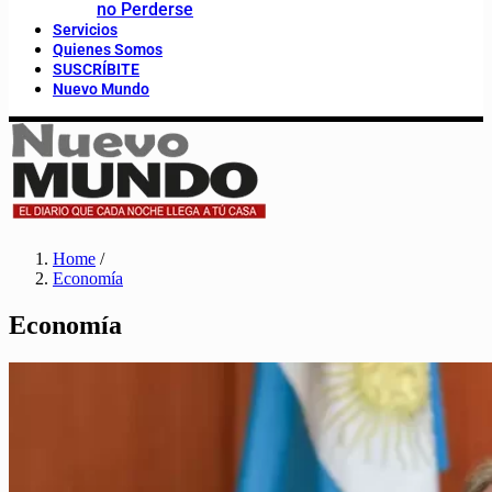
no Perderse
Servicios
Quienes Somos
SUSCRÍBITE
Nuevo Mundo
Home
/
Economía
Economía