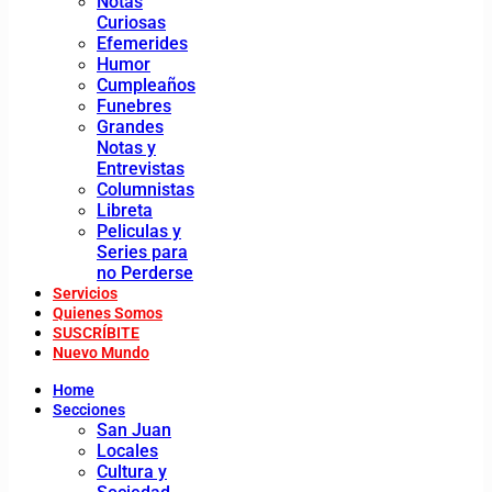
Notas
Curiosas
Efemerides
Humor
Cumpleaños
Funebres
Grandes
Notas y
Entrevistas
Columnistas
Libreta
Peliculas y
Series para
no Perderse
Servicios
Quienes Somos
SUSCRÍBITE
Nuevo Mundo
Home
Secciones
San Juan
Locales
Cultura y