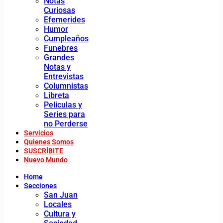
Notas
Curiosas
Efemerides
Humor
Cumpleaños
Funebres
Grandes
Notas y
Entrevistas
Columnistas
Libreta
Peliculas y
Series para
no Perderse
Servicios
Quienes Somos
SUSCRÍBITE
Nuevo Mundo
Home
Secciones
San Juan
Locales
Cultura y