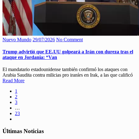
Nuevo Mundo
29/07/2026
No Comment
Trump advirtió que EE.UU golpeará a Irán con dureza tras el
ataque en Jordania: “Van
El mandatario estadounidense también confirmó los ataques con
Arabia Saudita contra milicias pro iraníes en Irak, a las que calificó
Read More
1
2
3
…
23
Últimas Noticias