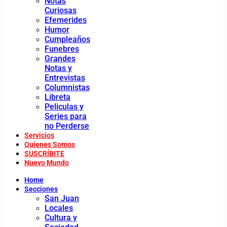
Notas
Curiosas
Efemerides
Humor
Cumpleaños
Funebres
Grandes
Notas y
Entrevistas
Columnistas
Libreta
Peliculas y
Series para
no Perderse
Servicios
Quienes Somos
SUSCRÍBITE
Nuevo Mundo
Home
Secciones
San Juan
Locales
Cultura y