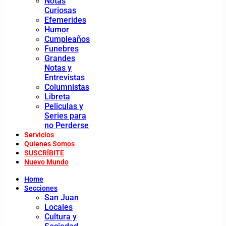
Notas
Curiosas
Efemerides
Humor
Cumpleaños
Funebres
Grandes
Notas y
Entrevistas
Columnistas
Libreta
Peliculas y
Series para
no Perderse
Servicios
Quienes Somos
SUSCRÍBITE
Nuevo Mundo
Home
Secciones
San Juan
Locales
Cultura y