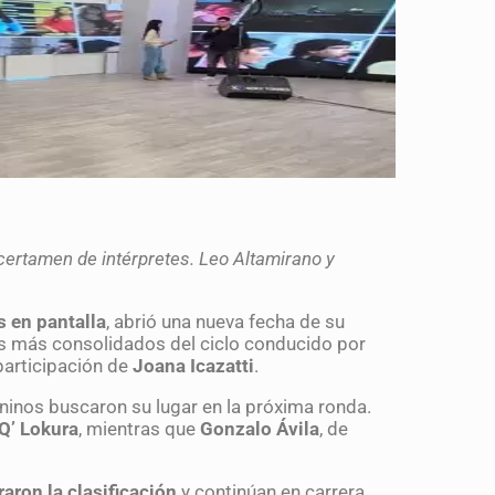
o certamen de intérpretes. Leo Altamirano y
 en pantalla
, abrió una nueva fecha de su
s más consolidados del ciclo conducido por
 participación de
Joana Icazatti
.
aninos buscaron su lugar en la próxima ronda.
Q’ Lokura
, mientras que
Gonzalo Ávila
, de
aron la clasificación
y continúan en carrera