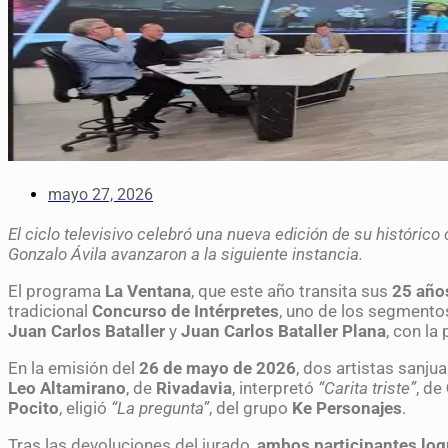
mayo 27, 2026
El ciclo televisivo celebró una nueva edición de su históric
Gonzalo Ávila avanzaron a la siguiente instancia.
El programa
La Ventana
, que este año transita sus
25 años
tradicional
Concurso de Intérpretes
, uno de los segmento
Juan Carlos Bataller
y
Juan Carlos Bataller Plana
, con la
En la emisión del
26 de mayo de 2026
, dos artistas sanju
Leo Altamirano
, de
Rivadavia
, interpretó
“Carita triste”
, de
Pocito
, eligió
“La pregunta”
, del grupo
Ke Personajes
.
Tras las devoluciones del jurado,
ambos participantes logr