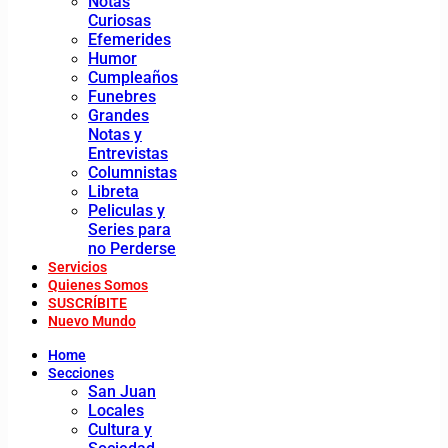
Notas
Curiosas
Efemerides
Humor
Cumpleaños
Funebres
Grandes
Notas y
Entrevistas
Columnistas
Libreta
Peliculas y
Series para
no Perderse
Servicios
Quienes Somos
SUSCRÍBITE
Nuevo Mundo
Home
Secciones
San Juan
Locales
Cultura y