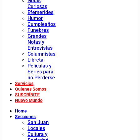
Notas
Curiosas
Efemerides
Humor
Cumpleaños
Funebres
Grandes
Notas y
Entrevistas
Columnistas
Libreta
Peliculas y
Series para
no Perderse
Servicios
Quienes Somos
SUSCRÍBITE
Nuevo Mundo
Home
Secciones
San Juan
Locales
Cultura y