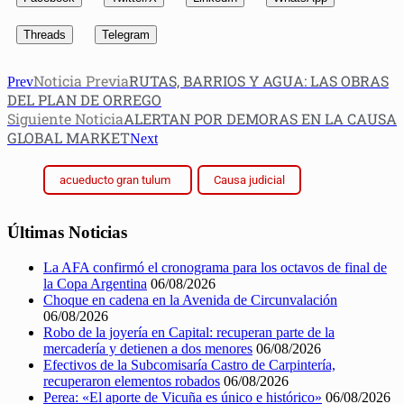
Threads
Telegram
Noticia Previa
RUTAS, BARRIOS Y AGUA: LAS OBRAS
Prev
DEL PLAN DE ORREGO
Siguiente Noticia
ALERTAN POR DEMORAS EN LA CAUSA
GLOBAL MARKET
Next
acueducto gran tulum
Causa judicial
Últimas Noticias
La AFA confirmó el cronograma para los octavos de final de
la Copa Argentina
06/08/2026
Choque en cadena en la Avenida de Circunvalación
06/08/2026
Robo de la joyería en Capital: recuperan parte de la
mercadería y detienen a dos menores
06/08/2026
Efectivos de la Subcomisaría Castro de Carpintería,
recuperaron elementos robados
06/08/2026
Perea: «El aporte de Vicuña es único e histórico»
06/08/2026