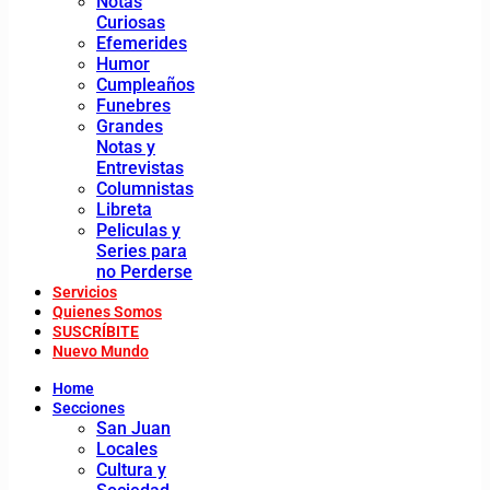
Notas
Curiosas
Efemerides
Humor
Cumpleaños
Funebres
Grandes
Notas y
Entrevistas
Columnistas
Libreta
Peliculas y
Series para
no Perderse
Servicios
Quienes Somos
SUSCRÍBITE
Nuevo Mundo
Home
Secciones
San Juan
Locales
Cultura y