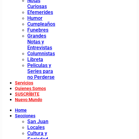
Notas
Curiosas
Efemerides
Humor
Cumpleaños
Funebres
Grandes
Notas y
Entrevistas
Columnistas
Libreta
Peliculas y
Series para
no Perderse
Servicios
Quienes Somos
SUSCRÍBITE
Nuevo Mundo
Home
Secciones
San Juan
Locales
Cultura y