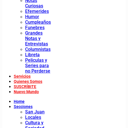
Notas
Curiosas
Efemerides
Humor
Cumpleaños
Funebres
Grandes
Notas y
Entrevistas
Columnistas
Libreta
Peliculas y
Series para
no Perderse
Servicios
Quienes Somos
SUSCRÍBITE
Nuevo Mundo
Home
Secciones
San Juan
Locales
Cultura y