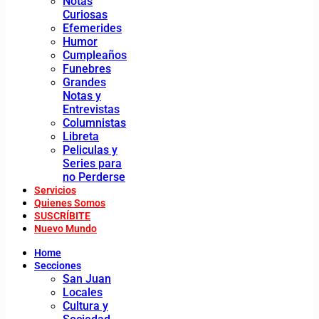
Notas
Curiosas
Efemerides
Humor
Cumpleaños
Funebres
Grandes
Notas y
Entrevistas
Columnistas
Libreta
Peliculas y
Series para
no Perderse
Servicios
Quienes Somos
SUSCRÍBITE
Nuevo Mundo
Home
Secciones
San Juan
Locales
Cultura y