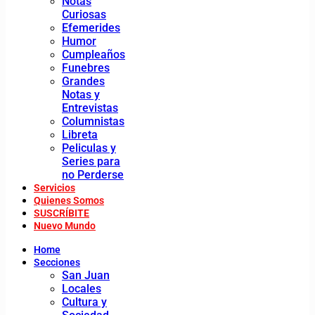
Notas
Curiosas
Efemerides
Humor
Cumpleaños
Funebres
Grandes
Notas y
Entrevistas
Columnistas
Libreta
Peliculas y
Series para
no Perderse
Servicios
Quienes Somos
SUSCRÍBITE
Nuevo Mundo
Home
Secciones
San Juan
Locales
Cultura y