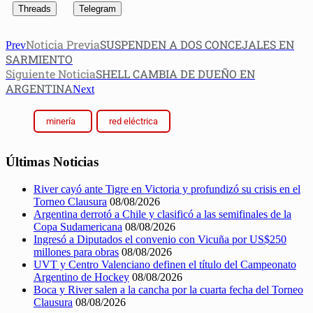
Threads
Telegram
Noticia Previa
SUSPENDEN A DOS CONCEJALES EN
Prev
SARMIENTO
Siguiente Noticia
SHELL CAMBIA DE DUEÑO EN
ARGENTINA
Next
minería
red eléctrica
Últimas Noticias
River cayó ante Tigre en Victoria y profundizó su crisis en el
Torneo Clausura
08/08/2026
Argentina derrotó a Chile y clasificó a las semifinales de la
Copa Sudamericana
08/08/2026
Ingresó a Diputados el convenio con Vicuña por US$250
millones para obras
08/08/2026
UVT y Centro Valenciano definen el título del Campeonato
Argentino de Hockey
08/08/2026
Boca y River salen a la cancha por la cuarta fecha del Torneo
Clausura
08/08/2026