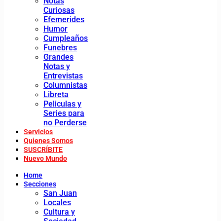
Notas
Curiosas
Efemerides
Humor
Cumpleaños
Funebres
Grandes
Notas y
Entrevistas
Columnistas
Libreta
Peliculas y
Series para
no Perderse
Servicios
Quienes Somos
SUSCRÍBITE
Nuevo Mundo
Home
Secciones
San Juan
Locales
Cultura y