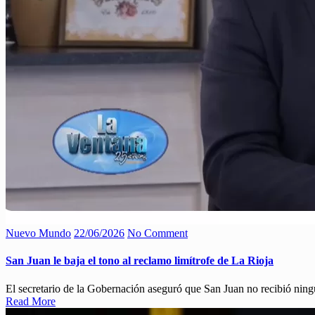
Nuevo Mundo
22/06/2026
No Comment
San Juan le baja el tono al reclamo limítrofe de La Rioja
El secretario de la Gobernación aseguró que San Juan no recibió ningun
Read More