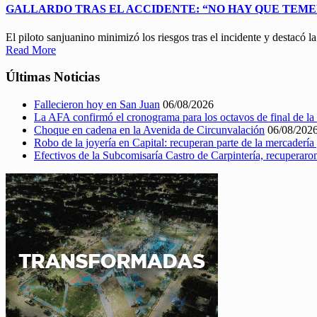
GALLARDO TRAS EL ACCIDENTE: “NO HAY QUE TEME
El piloto sanjuanino minimizó los riesgos tras el incidente y destacó 
Read More
Últimas Noticias
Fallecieron hoy en San Juan
06/08/2026
La AFA confirmó el cronograma para los octavos de final de l
Choque en cadena en la Avenida de Circunvalación
06/08/202
Robo de la joyería en Capital: recuperan parte de la mercaderí
Efectivos de la Subcomisaría Castro de Carpintería, recuperar