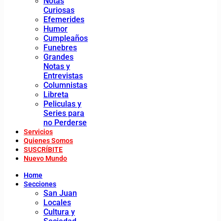
Notas
Curiosas
Efemerides
Humor
Cumpleaños
Funebres
Grandes
Notas y
Entrevistas
Columnistas
Libreta
Peliculas y
Series para
no Perderse
Servicios
Quienes Somos
SUSCRÍBITE
Nuevo Mundo
Home
Secciones
San Juan
Locales
Cultura y