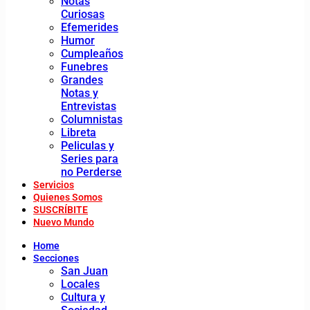
Notas
Curiosas
Efemerides
Humor
Cumpleaños
Funebres
Grandes
Notas y
Entrevistas
Columnistas
Libreta
Peliculas y
Series para
no Perderse
Servicios
Quienes Somos
SUSCRÍBITE
Nuevo Mundo
Home
Secciones
San Juan
Locales
Cultura y