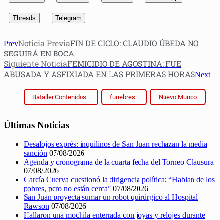
Threads
Telegram
Noticia Previa
FIN DE CICLO: CLAUDIO ÚBEDA NO
Prev
SEGUIRÁ EN BOCA
Siguiente Noticia
FEMICIDIO DE AGOSTINA: FUE
ABUSADA Y ASFIXIADA EN LAS PRIMERAS HORAS
Next
Bataller Contenidos
funebres
Nuevo Mundo
Últimas Noticias
Desalojos exprés: inquilinos de San Juan rechazan la media
sanción
07/08/2026
Agenda y cronograma de la cuarta fecha del Torneo Clausura
07/08/2026
García Cuerva cuestionó la dirigencia política: “Hablan de los
pobres, pero no están cerca”
07/08/2026
San Juan proyecta sumar un robot quirúrgico al Hospital
Rawson
07/08/2026
Hallaron una mochila enterrada con joyas y relojes durante