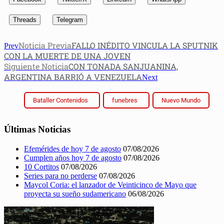
Threads
Telegram
Noticia Previa
FALLO INÉDITO VINCULA LA SPUTNIK
Prev
CON LA MUERTE DE UNA JOVEN
Siguiente Noticia
CON TONADA SANJUANINA,
ARGENTINA BARRIÓ A VENEZUELA
Next
Bataller Contenidos
funebres
Nuevo Mundo
Últimas Noticias
Efemérides de hoy 7 de agosto
07/08/2026
Cumplen años hoy 7 de agosto
07/08/2026
10 Cortitos
07/08/2026
Series para no perderse
07/08/2026
Maycol Coria: el lanzador de Veinticinco de Mayo que
proyecta su sueño sudamericano
06/08/2026