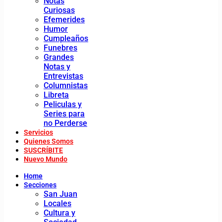
Notas
Curiosas
Efemerides
Humor
Cumpleaños
Funebres
Grandes
Notas y
Entrevistas
Columnistas
Libreta
Peliculas y
Series para
no Perderse
Servicios
Quienes Somos
SUSCRÍBITE
Nuevo Mundo
Home
Secciones
San Juan
Locales
Cultura y