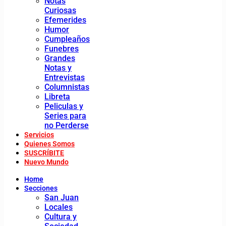
Notas
Curiosas
Efemerides
Humor
Cumpleaños
Funebres
Grandes
Notas y
Entrevistas
Columnistas
Libreta
Peliculas y
Series para
no Perderse
Servicios
Quienes Somos
SUSCRÍBITE
Nuevo Mundo
Home
Secciones
San Juan
Locales
Cultura y