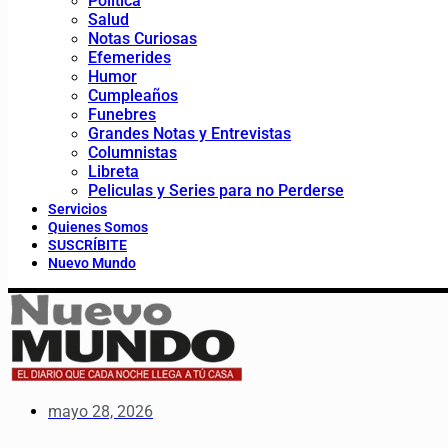
Política
Salud
Notas Curiosas
Efemerides
Humor
Cumpleaños
Funebres
Grandes Notas y Entrevistas
Columnistas
Libreta
Peliculas y Series para no Perderse
Servicios
Quienes Somos
SUSCRÍBITE
Nuevo Mundo
mayo 28, 2026