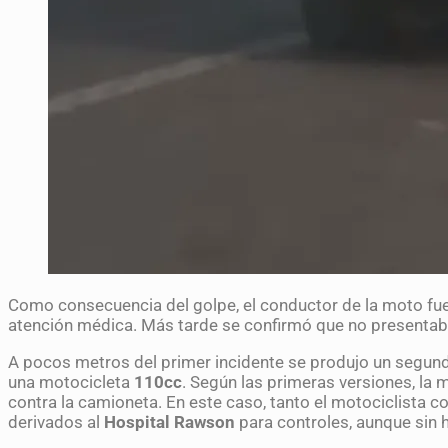
Como consecuencia del golpe, el conductor de la moto fue
atención médica. Más tarde se confirmó que no presentab
A pocos metros del primer incidente se produjo un segund
una motocicleta
110cc
. Según las primeras versiones, la
contra la camioneta. En este caso, tanto el motociclista 
derivados al
Hospital Rawson
para controles, aunque sin 