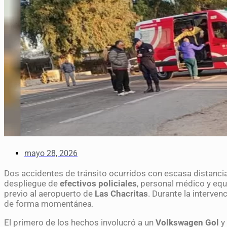
mayo 28, 2026
Dos accidentes de tránsito ocurridos con escasa distancia
despliegue de
efectivos policiales
, personal médico y eq
previo al aeropuerto de
Las Chacritas
. Durante la interven
de forma momentánea.
El primero de los hechos involucró a un
Volkswagen Gol
y