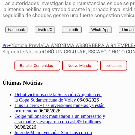
Las autoridades investigan las circunstancias en que se 
la intensa neblina registrada durante la jornada haya incidi
seguidilla de choques generó una fuerte congestión vehicul
Facebook
Twitter/X
LinkedIn
WhatsApp
Thread
Noticia Previa
LA ANÓNIMA ABSORBERÁ A 94 EMPLEA
Prev
Siguiente Noticia
ROBÓ UN CELULAR, ESCAPÓ, CHOCÓ C
Bataller Contenidos
Nuevo Mundo
policiales
Últimas Noticias
Debut victorioso de la Selección Argentina en
la Copa Sudamericana de Vóley
06/08/2026
Luis Lucero: «Las inversiones mineras ya están
ocurriendo»
06/08/2026
Golpe millonario: maniataron a un empresario y
a su madre y escaparon con casi $50 millones
06/08/2026
Inter de Miami venció a San Luis con un