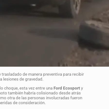
 trasladado de manera preventiva para recibir
a lesiones de gravedad.
o choque, esta vez entre una
Ford Ecosport
y
 moto también habría colisionado desde atrás
como otra de las personas involucradas fueron
heridas de consideración.