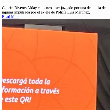
Gabriel Riveros Alday comenzó a ser juzgado por una denuncia de
injurias impulsada por el exjefe de Policía Luis Martínez,
Read More