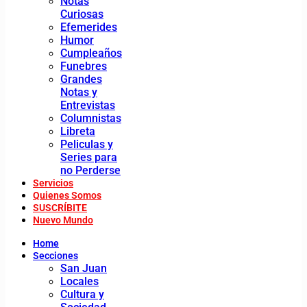
Notas
Curiosas
Efemerides
Humor
Cumpleaños
Funebres
Grandes
Notas y
Entrevistas
Columnistas
Libreta
Peliculas y
Series para
no Perderse
Servicios
Quienes Somos
SUSCRÍBITE
Nuevo Mundo
Home
Secciones
San Juan
Locales
Cultura y