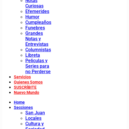
Notas
Curiosas
Efemerides
Humor
Cumpleaños
Funebres
Grandes
Notas y
Entrevistas
Columnistas
Libreta
Peliculas y
Series para
no Perderse
Servicios
Quienes Somos
SUSCRÍBITE
Nuevo Mundo
Home
Secciones
San Juan
Locales
Cultura y