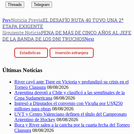
Threads
Telegram
Noticia Previa
EL DESAFÍO RUTA 40 TUVO UNA 2ª
Prev
ETAPA EXIGENTE
Siguiente Noticia
PENA DE MÁS DE CINCO AÑOS AL JEFE
DE LA BANDA DE LOS DNI TRUCHOS
Next
Estadísticas
Inversión extranjera
Últimas Noticias
River cayó ante Tigre en Victoria y profundizó su crisis en el
Torneo Clausura
08/08/2026
Argentina derrotó a Chile y clasificó a las semifinales de la
Copa Sudamericana
08/08/2026
Ingresó a Diputados el convenio con Vicuña por US$250
millones para obras
08/08/2026
UVT y Centro Valenciano definen el título del Campeonato
Argentino de Hockey
08/08/2026
Boca y River salen a la cancha por la cuarta fecha del Torneo
Clausura
08/08/2026