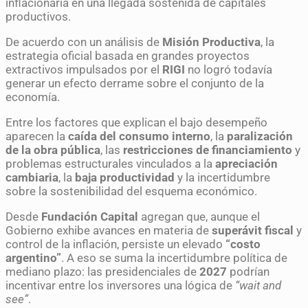
inflacionaria en una llegada sostenida de capitales
productivos.
De acuerdo con un análisis de
Misión Productiva
, la
estrategia oficial basada en grandes proyectos
extractivos impulsados por el
RIGI
no logró todavía
generar un efecto derrame sobre el conjunto de la
economía.
Entre los factores que explican el bajo desempeño
aparecen la
caída del consumo interno
, la
paralización
de la obra pública
, las
restricciones de financiamiento
y
problemas estructurales vinculados a la
apreciación
cambiaria
, la
baja productividad
y la incertidumbre
sobre la sostenibilidad del esquema económico.
Desde
Fundación Capital
agregan que, aunque el
Gobierno exhibe avances en materia de
superávit fiscal
y
control de la inflación, persiste un elevado
“costo
argentino”
. A eso se suma la incertidumbre política de
mediano plazo: las presidenciales de
2027
podrían
incentivar entre los inversores una lógica de
“wait and
see”
.