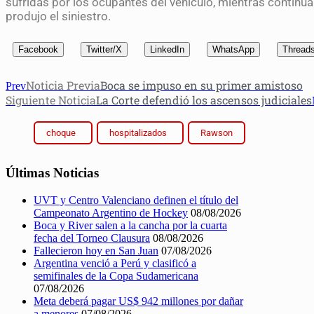
sufridas por los ocupantes del vehículo, mientras contin
produjo el siniestro.
Facebook
Twitter/X
LinkedIn
WhatsApp
Thread
Noticia Previa
Boca se impuso en su primer amistoso
Prev
Siguiente Noticia
La Corte defendió los ascensos judiciales
choque
hospitalizados
Rawson
Últimas Noticias
UVT y Centro Valenciano definen el título del
Campeonato Argentino de Hockey
08/08/2026
Boca y River salen a la cancha por la cuarta
fecha del Torneo Clausura
08/08/2026
Fallecieron hoy en San Juan
07/08/2026
Argentina venció a Perú y clasificó a
semifinales de la Copa Sudamericana
07/08/2026
Meta deberá pagar US$ 942 millones por dañar
a menores
07/08/2026