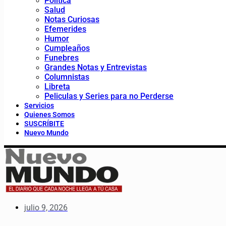
Política
Salud
Notas Curiosas
Efemerides
Humor
Cumpleaños
Funebres
Grandes Notas y Entrevistas
Columnistas
Libreta
Peliculas y Series para no Perderse
Servicios
Quienes Somos
SUSCRÍBITE
Nuevo Mundo
julio 9, 2026