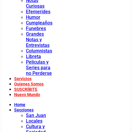
Notas
Curiosas
Efemerides
Humor
Cumpleaños
Funebres
Grandes
Notas y
Entrevistas
Columnistas
Libreta
Peliculas y
Series para
no Perderse
Servicios
Quienes Somos
SUSCRÍBITE
Nuevo Mundo
Home
Secciones
San Juan
Locales
Cultura y