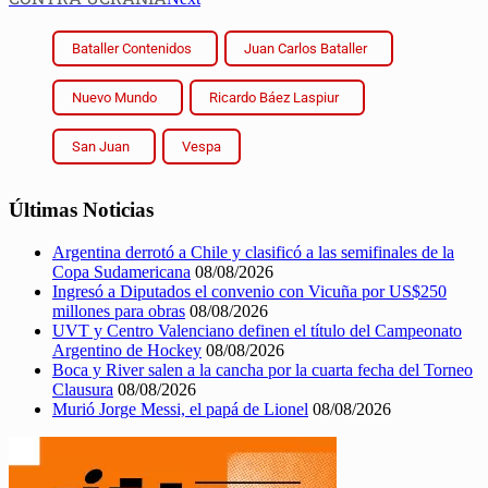
Bataller Contenidos
Juan Carlos Bataller
Nuevo Mundo
Ricardo Báez Laspiur
San Juan
Vespa
Últimas Noticias
Argentina derrotó a Chile y clasificó a las semifinales de la
Copa Sudamericana
08/08/2026
Ingresó a Diputados el convenio con Vicuña por US$250
millones para obras
08/08/2026
UVT y Centro Valenciano definen el título del Campeonato
Argentino de Hockey
08/08/2026
Boca y River salen a la cancha por la cuarta fecha del Torneo
Clausura
08/08/2026
Murió Jorge Messi, el papá de Lionel
08/08/2026