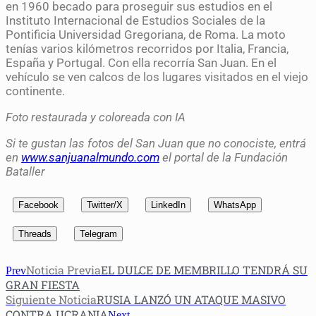
en 1960 becado para proseguir sus estudios en el
Instituto Internacional de Estudios Sociales de la
Pontificia Universidad Gregoriana, de Roma. La moto
tenías varios kilómetros recorridos por Italia, Francia,
España y Portugal. Con ella recorría San Juan. En el
vehículo se ven calcos de los lugares visitados en el viejo
continente.
Foto restaurada y coloreada con IA
Si te gustan las fotos del San Juan que no conociste, entrá
en
www.sanjuanalmundo.com
el portal de la Fundación
Bataller
Facebook
Twitter/X
LinkedIn
WhatsApp
Threads
Telegram
Noticia Previa
EL DULCE DE MEMBRILLO TENDRÁ SU
Prev
GRAN FIESTA
Siguiente Noticia
RUSIA LANZÓ UN ATAQUE MASIVO
CONTRA UCRANIA
Next