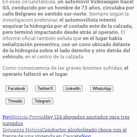
En esas circunstancias,
un automóvil Volkswagen Gacel
GS, conducido por un hombre de 73 años, circulaba por
calle Belgrano en sentido sur-norte.
Siempre según la
investigación preliminar,
el automovilista intentó
esquivar la hidrogrúa por el costado este de la calzada,
pero terminó impactando desde atrás al operario.
El
informe oficial también señala que
en el lugar había
señalización preventiva, con un cono ubicado delante
de la hidrogrúa sobre el lado derecho y otro detrás del
vehículo
, en el centro de la calzada.
Como consecuencia de las graves lesiones sufridas,
el
operario falleció en el lugar.
Facebook
Twitter/X
LinkedIn
WhatsApp
Threads
Telegram
Noticia Previa
Hay 124 abogados anotados para tres
Prev
juzgados
Siguiente Noticia
Conductor alcoholizado choca con el
frente de una vivienda en Caucete
Next