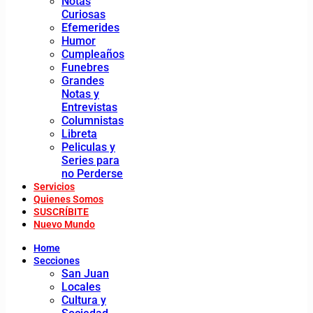
Notas
Curiosas
Efemerides
Humor
Cumpleaños
Funebres
Grandes
Notas y
Entrevistas
Columnistas
Libreta
Peliculas y
Series para
no Perderse
Servicios
Quienes Somos
SUSCRÍBITE
Nuevo Mundo
Home
Secciones
San Juan
Locales
Cultura y