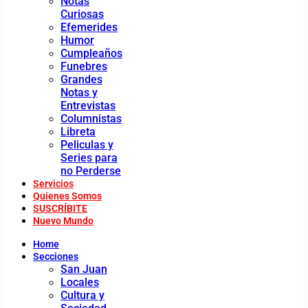
Notas
Curiosas
Efemerides
Humor
Cumpleaños
Funebres
Grandes
Notas y
Entrevistas
Columnistas
Libreta
Peliculas y
Series para
no Perderse
Servicios
Quienes Somos
SUSCRÍBITE
Nuevo Mundo
Home
Secciones
San Juan
Locales
Cultura y