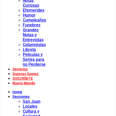
Notas
Curiosas
Efemerides
Humor
Cumpleaños
Funebres
Grandes
Notas y
Entrevistas
Columnistas
Libreta
Peliculas y
Series para
no Perderse
Servicios
Quienes Somos
SUSCRÍBITE
Nuevo Mundo
Home
Secciones
San Juan
Locales
Cultura y