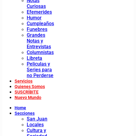
Notas
Curiosas
Efemerides
Humor
Cumpleaños
Funebres
Grandes
Notas y
Entrevistas
Columnistas
Libreta
Peliculas y
Series para
no Perderse
Servicios
Quienes Somos
SUSCRÍBITE
Nuevo Mundo
Home
Secciones
San Juan
Locales
Cultura y