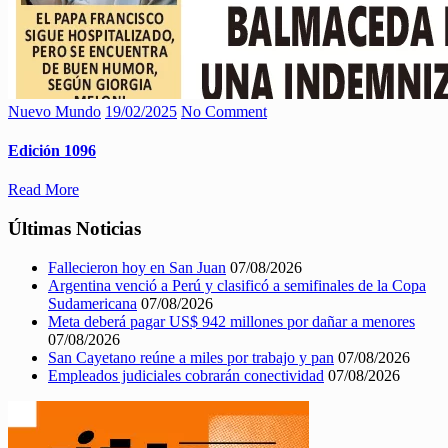
Nuevo Mundo
19/02/2025
No Comment
Edición 1096
Read More
Últimas Noticias
Fallecieron hoy en San Juan
07/08/2026
Argentina venció a Perú y clasificó a semifinales de la Copa
Sudamericana
07/08/2026
Meta deberá pagar US$ 942 millones por dañar a menores
07/08/2026
San Cayetano reúne a miles por trabajo y pan
07/08/2026
Empleados judiciales cobrarán conectividad
07/08/2026