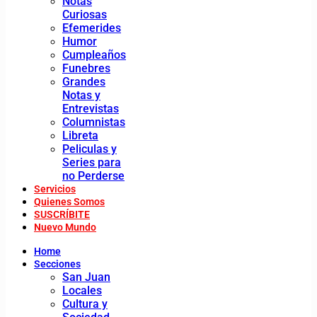
Notas
Curiosas
Efemerides
Humor
Cumpleaños
Funebres
Grandes
Notas y
Entrevistas
Columnistas
Libreta
Peliculas y
Series para
no Perderse
Servicios
Quienes Somos
SUSCRÍBITE
Nuevo Mundo
Home
Secciones
San Juan
Locales
Cultura y