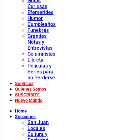
Notas
Curiosas
Efemerides
Humor
Cumpleaños
Funebres
Grandes
Notas y
Entrevistas
Columnistas
Libreta
Peliculas y
Series para
no Perderse
Servicios
Quienes Somos
SUSCRÍBITE
Nuevo Mundo
Home
Secciones
San Juan
Locales
Cultura y