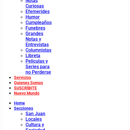
Notas
Curiosas
Efemerides
Humor
Cumpleaños
Funebres
Grandes
Notas y
Entrevistas
Columnistas
Libreta
Peliculas y
Series para
no Perderse
Servicios
Quienes Somos
SUSCRÍBITE
Nuevo Mundo
Home
Secciones
San Juan
Locales
Cultura y