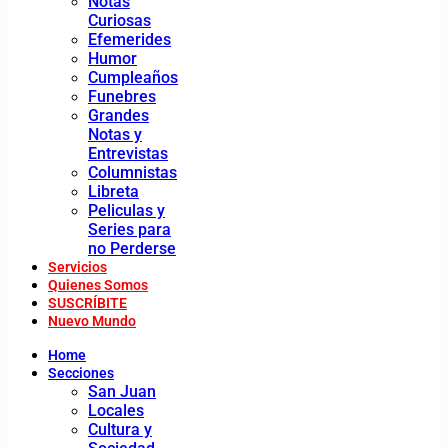
Notas
Curiosas
Efemerides
Humor
Cumpleaños
Funebres
Grandes
Notas y
Entrevistas
Columnistas
Libreta
Peliculas y
Series para
no Perderse
Servicios
Quienes Somos
SUSCRÍBITE
Nuevo Mundo
Home
Secciones
San Juan
Locales
Cultura y