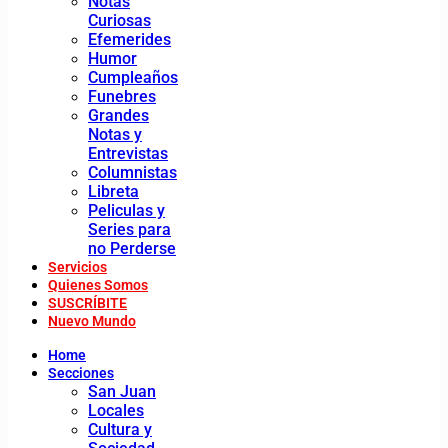
Notas
Curiosas
Efemerides
Humor
Cumpleaños
Funebres
Grandes
Notas y
Entrevistas
Columnistas
Libreta
Peliculas y
Series para
no Perderse
Servicios
Quienes Somos
SUSCRÍBITE
Nuevo Mundo
Home
Secciones
San Juan
Locales
Cultura y