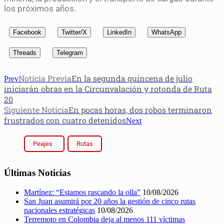
los próximos años.
Facebook
Twitter/X
LinkedIn
WhatsApp
Threads
Telegram
Noticia Previa
En la segunda quincena de julio
Prev
iniciarán obras en la Circunvalación y rotonda de Ruta
20
Siguiente Noticia
En pocas horas, dos robos terminaron
frustrados con cuatro detenidos
Next
Peajes
Rutas
Últimas Noticias
Martínez: “Estamos rascando la olla”
10/08/2026
San Juan asumirá por 20 años la gestión de cinco rutas
nacionales estratégicas
10/08/2026
Terremoto en Colombia deja al menos 111 víctimas