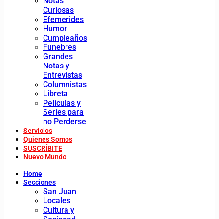
Notas
Curiosas
Efemerides
Humor
Cumpleaños
Funebres
Grandes
Notas y
Entrevistas
Columnistas
Libreta
Peliculas y
Series para
no Perderse
Servicios
Quienes Somos
SUSCRÍBITE
Nuevo Mundo
Home
Secciones
San Juan
Locales
Cultura y