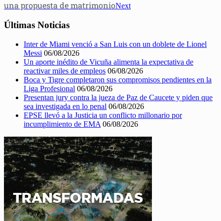
una propuesta de matrimonio
Next
Últimas Noticias
Inter de Miami venció a San Luis con un doblete de Lionel
Messi
06/08/2026
Un aporte inédito de Vicuña alimenta la expectativa de
reactivar miles de empleos
06/08/2026
Boca y Tigre completaron sus compromisos pendientes en la
Liga Profesional
06/08/2026
Presentan jury contra la jueza de Paz de Caucete y piden que
sea investigada en lo penal
06/08/2026
EPSE llevó a la Justicia un conflicto millonario por
incumplimiento de EMA
06/08/2026