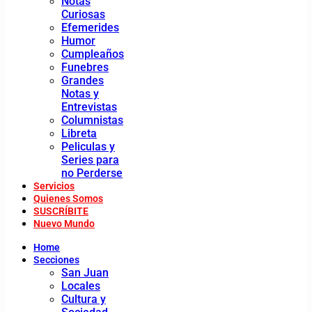
Notas
Curiosas
Efemerides
Humor
Cumpleaños
Funebres
Grandes
Notas y
Entrevistas
Columnistas
Libreta
Peliculas y
Series para
no Perderse
Servicios
Quienes Somos
SUSCRÍBITE
Nuevo Mundo
Home
Secciones
San Juan
Locales
Cultura y