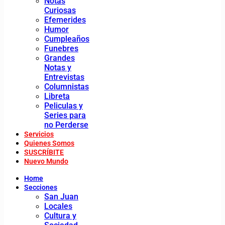
Notas
Curiosas
Efemerides
Humor
Cumpleaños
Funebres
Grandes
Notas y
Entrevistas
Columnistas
Libreta
Peliculas y
Series para
no Perderse
Servicios
Quienes Somos
SUSCRÍBITE
Nuevo Mundo
Home
Secciones
San Juan
Locales
Cultura y