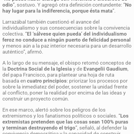
odio
”, sostuvo. Y agregó otra definición contundente: “
No
hay lugar para la indiferencia, porque ésta mata
”.
Larrazábal también cuestionó el avance del
individualismo y sus consecuencias sobre la convivencia
colectiva. “
El ‘sálvese quien pueda’ del individualismo
feroz no conduce a ningún puerto de felicidad personal
y menos aún a la paz interior necesaria para un desarrollo
auténtico”, afirmó.
A lo largo de su mensaje, el obispo retomó conceptos de
la
Doctrina Social de la Iglesia
y de
Evangelii Gaudium
,
del papa Francisco, para plantear una hoja de ruta
basada en
cuatro principios
: priorizar los procesos por
sobre la inmediatez del poder, sostener la unidad frente
al conflicto, poner la realidad por encima de las ideas y
construir un proyecto común.
En ese marco, alertó sobre los peligros de los
extremismos y los fanatismos políticos o sociales. “
Los
extremistas pretenden que las cosas sean 100% puras
y terminan destruyendo el trigo
”, señaló, al defender la
convivencia democrática y la capacidad de construir