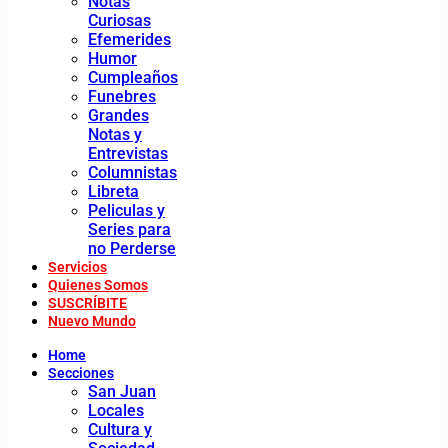
Notas
Curiosas
Efemerides
Humor
Cumpleaños
Funebres
Grandes
Notas y
Entrevistas
Columnistas
Libreta
Peliculas y
Series para
no Perderse
Servicios
Quienes Somos
SUSCRÍBITE
Nuevo Mundo
Home
Secciones
San Juan
Locales
Cultura y