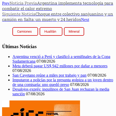
Noticia Previa
Argentina implementa tecnología para
Prev
combatir el calor extremo
Siguiente Noticia
Choque entre colectivo sanjuanino y un
camión en Salta: un muerto y 24 heridos
Next
Camiones
Hualilán
Mineral
Últimas Noticias
Argentina venció a Perú y clasificó a semifinales de la Copa
Sudamericana
07/08/2026
Meta deberá pagar US$ 942 millones por dañar a menores
07/08/2026
San Cayetano reúne a miles por trabajo y pan
07/08/2026
Imputaron a policías por la presunta golpiza a un joven dentro
de una comisaría: uno quedó preso
07/08/2026
Desalojos exprés: inquilinos de San Juan rechazan la media
sanción
07/08/2026