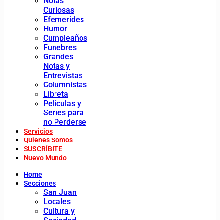
Notas
Curiosas
Efemerides
Humor
Cumpleaños
Funebres
Grandes
Notas y
Entrevistas
Columnistas
Libreta
Peliculas y
Series para
no Perderse
Servicios
Quienes Somos
SUSCRÍBITE
Nuevo Mundo
Home
Secciones
San Juan
Locales
Cultura y