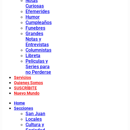
Notas
Curiosas
Efemerides
Humor
Cumpleaños
Funebres
Grandes
Notas y
Entrevistas
Columnistas
Libreta
Peliculas y
Series para
no Perderse
Servicios
Quienes Somos
SUSCRÍBITE
Nuevo Mundo
Home
Secciones
San Juan
Locales
Cultura y