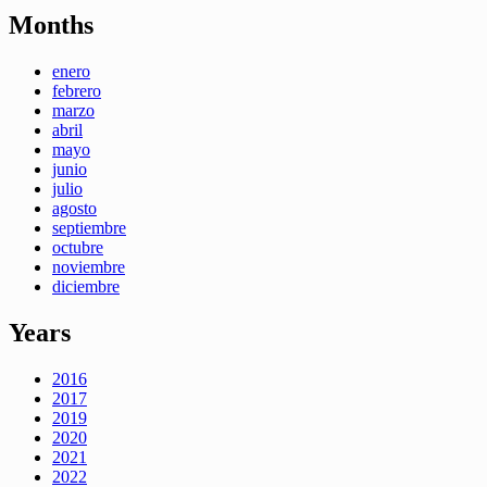
Months
enero
febrero
marzo
abril
mayo
junio
julio
agosto
septiembre
octubre
noviembre
diciembre
Years
2016
2017
2019
2020
2021
2022