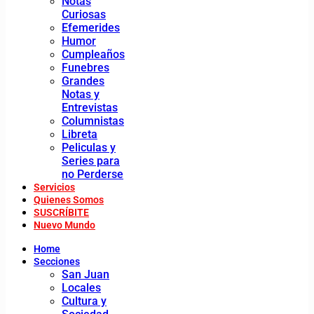
Notas
Curiosas
Efemerides
Humor
Cumpleaños
Funebres
Grandes
Notas y
Entrevistas
Columnistas
Libreta
Peliculas y
Series para
no Perderse
Servicios
Quienes Somos
SUSCRÍBITE
Nuevo Mundo
Home
Secciones
San Juan
Locales
Cultura y