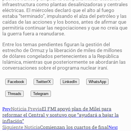
infraestructura como plantas desalinizadoras y centrales
eléctricas. El miércoles declaró que el alto al fuego
estaba “terminado”, impulsando el alza del petróleo y las
caídas de las acciones y los bonos, antes de afirmar que
permitiría continuar las negociaciones y que no creía que
la guerra fuera a reanudarse.
Entre los temas pendientes figuran la gestión del
estrecho de Ormuz y la liberación de miles de millones
de dólares congelados pertenecientes a la República
Islámica, mientras que posteriormente se abordarán las
conversaciones sobre el programa nuclear iraní.
Facebook
Twitter/X
LinkedIn
WhatsApp
Threads
Telegram
Noticia Previa
El FMI apoyó plan de Milei para
Prev
reformar el Central y sostuvo que “ayudará a bajar la
inflación”
Siguiente Noticia
Comienzan los cuartos de final
Next