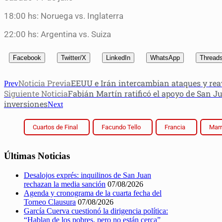
18:00 hs: Noruega vs. Inglaterra
22:00 hs: Argentina vs. Suiza
Facebook
Twitter/X
LinkedIn
WhatsApp
Thread
Noticia Previa
EEUU e Irán intercambian ataques y rea
Prev
Siguiente Noticia
Fabián Martín ratificó el apoyo de San J
inversiones
Next
Cuartos de Final
Facundo Tello
Francia
Mar
Últimas Noticias
Desalojos exprés: inquilinos de San Juan
rechazan la media sanción
07/08/2026
Agenda y cronograma de la cuarta fecha del
Torneo Clausura
07/08/2026
García Cuerva cuestionó la dirigencia política:
“Hablan de los pobres, pero no están cerca”