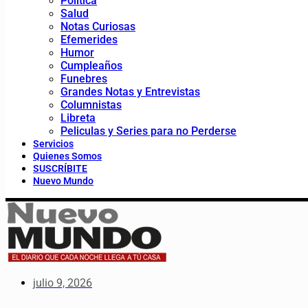
Política
Salud
Notas Curiosas
Efemerides
Humor
Cumpleaños
Funebres
Grandes Notas y Entrevistas
Columnistas
Libreta
Peliculas y Series para no Perderse
Servicios
Quienes Somos
SUSCRÍBITE
Nuevo Mundo
julio 9, 2026