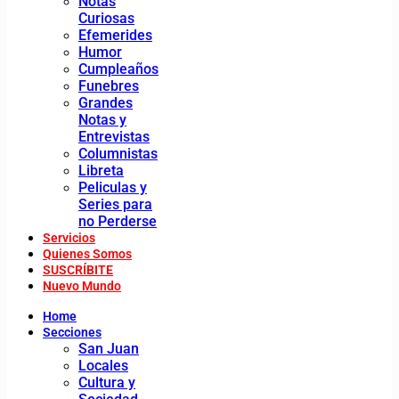
Notas
Curiosas
Efemerides
Humor
Cumpleaños
Funebres
Grandes
Notas y
Entrevistas
Columnistas
Libreta
Peliculas y
Series para
no Perderse
Servicios
Quienes Somos
SUSCRÍBITE
Nuevo Mundo
Home
Secciones
San Juan
Locales
Cultura y