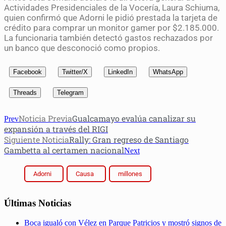
Actividades Presidenciales de la Vocería, Laura Schiuma,
quien confirmó que Adorni le pidió prestada la tarjeta de
crédito para comprar un monitor gamer por $2.185.000.
La funcionaria también detectó gastos rechazados por
un banco que desconoció como propios.
Facebook
Twitter/X
LinkedIn
WhatsApp
Threads
Telegram
Noticia Previa
Gualcamayo evalúa canalizar su
Prev
expansión a través del RIGI
Siguiente Noticia
Rally: Gran regreso de Santiago
Gambetta al certamen nacional
Next
Adorni
Causa
millones
Últimas Noticias
Boca igualó con Vélez en Parque Patricios y mostró signos de