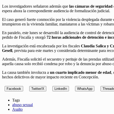
Los investigadores señalaron además que
las cámaras de seguridad 
espera ahora la correspondiente audiencia de formalización judicial.
El caso generó fuerte conmoción por la violencia desplegada durante 
irrumpieron en la vivienda familiar, maniataron a las víctimas y roba
En paralelo, este lunes se desarrolló la audiencia de control de detenc
pedido de Fiscalía y otorgó
72 horas adicionales de detención e in
La investigación está encabezada por los fiscales
Claudia Salica y C
Gesell
, prevista para este martes y considerada determinante para reco
Además, Fiscalía solicitó el secuestro y peritaje de las prendas utiliz
aquella causa solo recibió condena por robo y la denuncia por abuso co
La causa también involucra a
un cuarto implicado menor de edad
,
hechos delictivos de mayor impacto reciente en Concepción.
Facebook
Twitter/X
LinkedIn
WhatsApp
Thread
Tags
abuso sexual
Asalto