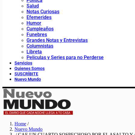
Política
Salud
Notas Curiosas
Efemerides
Humor
Cumpleaños
Funebres
Grandes Notas y Entrevistas
Columnistas
Libreta
Peliculas y Series para no Perderse
Servicios
Quienes Somos
SUSCRÍBITE
Nuevo Mundo
Home
/
Nuevo Mundo
/ CAE UN CUARTO SOSPECHOSO POR EL ASALTO Y