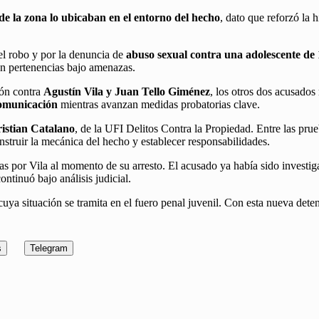
de la zona lo ubicaban en el entorno del hecho
, dato que reforzó la 
el robo y por la denuncia de
abuso sexual contra una adolescente de
ron pertenencias bajo amenazas.
ión contra
Agustín Vila y Juan Tello Giménez
, los otros dos acusado
comunicación
mientras avanzan medidas probatorias clave.
ristian Catalano
, de la UFI Delitos Contra la Propiedad. Entre las pru
nstruir la mecánica del hecho y establecer responsabilidades.
adas por Vila al momento de su arresto. El acusado ya había sido investi
ntinuó bajo análisis judicial.
 cuya situación se tramita en el fuero penal juvenil. Con esta nueva dete
s
Telegram