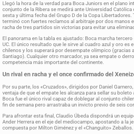
Llegó la hora de la verdad para Boca Juniors en el plano int
conjunto de la Ribera se medirá ante Universidad Católica
sexta y última fecha del Grupo D de la Copa Libertadores.
terminó con fuertes reclamos al arbitraje por dos manos e
racha de tres partidos sin victorias para evitar una elimin
El panorama en la tabla es ajustado: Boca marcha tercero c
UC. El único resultado que le sirve al cuadro azul y oro es el
chilenos y los superará por desempate olímpico (gracias a 
Santiago). Cualquier otro marcador, ya sea empate o derrota
competencia más importante del continente.
Un rival en racha y el once confirmado del Xeneiz
Por su parte, los «Cruzados», dirigidos por Daniel Garnero,
ventaja de que el empate les alcanza para sellar su boleto a
Boca fue el único rival capaz de doblegar al conjunto chilen
fin de semana pero arrastraba un invicto previo de seis 
Para afrontar esta final, Claudio Úbeda dispondrá un equ
Ander Herrera en el eje del mediocampo, apostando a la je
compuesta por Milton Giménez y el «Changuito» Zeballos.