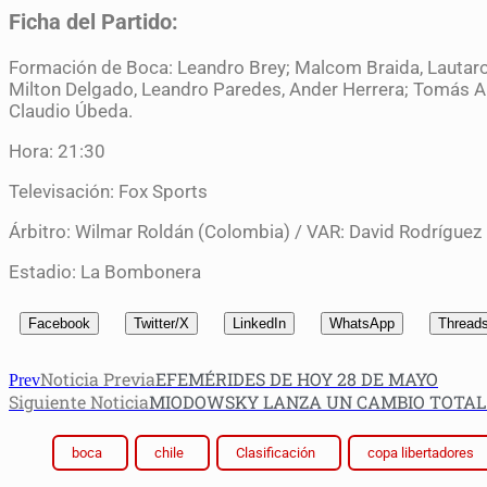
Ficha del Partido:
Formación de Boca: Leandro Brey; Malcom Braida, Lautaro D
Milton Delgado, Leandro Paredes, Ander Herrera; Tomás Ar
Claudio Úbeda.
Hora: 21:30
Televisación: Fox Sports
Árbitro: Wilmar Roldán (Colombia) / VAR: David Rodríguez
Estadio: La Bombonera
Facebook
Twitter/X
LinkedIn
WhatsApp
Thread
Noticia Previa
EFEMÉRIDES DE HOY 28 DE MAYO
Prev
Siguiente Noticia
MIODOWSKY LANZA UN CAMBIO TOTAL 
boca
chile
Clasificación
copa libertadores