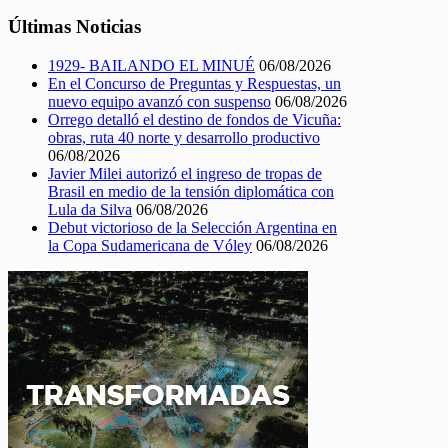
Últimas Noticias
1929- BAILANDO EL MINUÉ
06/08/2026
En el Concurso de Preguntas y Respuestas, un
nuevo equipo avanzó con suspenso
06/08/2026
Orrego detalló el destino de fondos de Vicuña:
obras, ruta 40 norte y desarrollo productivo
06/08/2026
Javier Milei autorizó el ingreso de tropas de
Brasil en medio de la tensión diplomática con
Lula da Silva
06/08/2026
Debut victorioso de la Selección Argentina en
la Copa Sudamericana de Vóley
06/08/2026