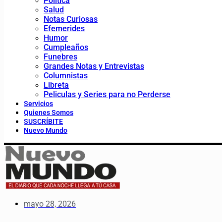
Política
Salud
Notas Curiosas
Efemerides
Humor
Cumpleaños
Funebres
Grandes Notas y Entrevistas
Columnistas
Libreta
Peliculas y Series para no Perderse
Servicios
Quienes Somos
SUSCRÍBITE
Nuevo Mundo
mayo 28, 2026