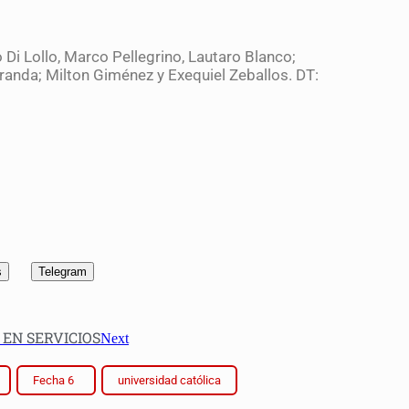
i Lollo, Marco Pellegrino, Lautaro Blanco;
anda; Milton Giménez y Exequiel Zeballos. DT:
s
Telegram
EN SERVICIOS
Next
Fecha 6
universidad católica