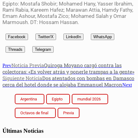
Egipto: Mostafa Shobir; Mohamed Hany, Yasser Ibrahim,
Rami Rabia, Kareem Hafez; Marawan Attia, Hamdy Fathy,
Emam Ashour, Mostafa Zico; Mohamed Salah y Omar
Marmoush. DT: Hossam Hassan.
Facebook
Twitter/X
LinkedIn
WhatsApp
Threads
Telegram
Noticia Previa
Quiroga Moyano cargó contra las
Prev
colectoras: «Es volver atrás y ponerle trampas a la gente»
Siguiente Noticia
Dos atentados con bombas en Damasco
cerca del hotel donde se alojaba Emmanuel Macron
Next
Argentina
Egipto
mundial 2026
Octavos de final
Previa
Últimas Noticias