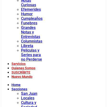
Notas
Curiosas
Efemerides
Humor
Cumpleaños
Funebres
Grandes
Notas y
Entrevistas
Columnistas
Libreta
Peliculas y
Series para
no Perderse
Servicios
Quienes Somos
SUSCRÍBITE
Nuevo Mundo
Home
Secciones
San Juan
Locales
Cultura y