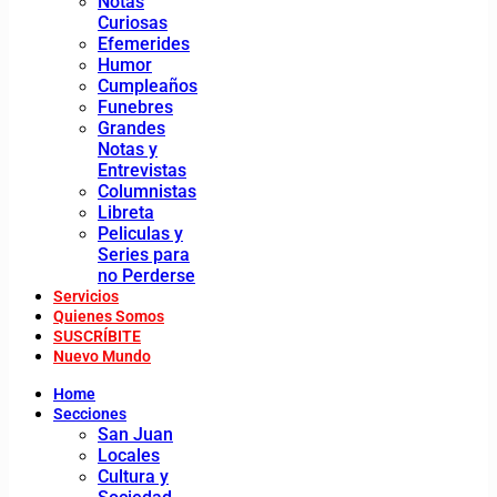
Notas
Curiosas
Efemerides
Humor
Cumpleaños
Funebres
Grandes
Notas y
Entrevistas
Columnistas
Libreta
Peliculas y
Series para
no Perderse
Servicios
Quienes Somos
SUSCRÍBITE
Nuevo Mundo
Home
Secciones
San Juan
Locales
Cultura y