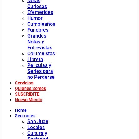
Notas
Curiosas
Efemerides
Humor
Cumpleaños
Funebres
Grandes
Notas y
Entrevistas
Columnistas
Libreta
Peliculas y
Series para
no Perderse
Servicios
Quienes Somos
SUSCRÍBITE
Nuevo Mundo
Home
Secciones
San Juan
Locales
Cultura y