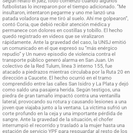
Según relató el juez, todo comenzó cuando algunos
futbolistas lo increparon por el tiempo adicionado. “Me
insultaron, intentaron pegarme y uno me lanzó una
patada voladora que me tiró al suelo. Ahí me golpearon”,
contó Coria, que debió recibir atención médica y
permanece con dolores en costillas y tobillo. El hecho
quedó registrado en videos que se viralizaron
rápidamente. Ante la gravedad del caso, la UNSJ emitió
un comunicado en el que expresó su “más enérgico
repudio” y Un nuevo episodio de violencia contra el
transporte público generó alarma en San Juan. Un
colectivo de la Red Tulum, línea 3 interno 155, fue
atacado a piedrazos mientras circulaba por la Ruta 20 en
dirección a Caucete. El hecho ocurrió en el tramo
comprendido entre las calles San Isidro y La Plata y dejó
como saldo una pasajera herida. Según testigos, una
piedra de gran tamaño impactó contra una ventanilla
lateral, provocando su rotura y causando lesiones a una
joven que viajaba junto a la ventana. La víctima sufrió un
corte profundo en la ceja y una importante pérdida de
sangre. Ante la gravedad de la situación, el chofer
interrumpió el recorrido y trasladó a la mujer hasta una
estación de servicio YPF para resguardar al resto de los