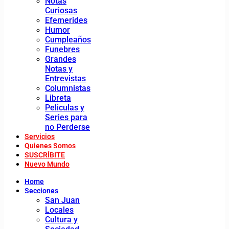
Notas
Curiosas
Efemerides
Humor
Cumpleaños
Funebres
Grandes
Notas y
Entrevistas
Columnistas
Libreta
Peliculas y
Series para
no Perderse
Servicios
Quienes Somos
SUSCRÍBITE
Nuevo Mundo
Home
Secciones
San Juan
Locales
Cultura y